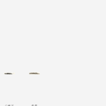
八幡平
長雲