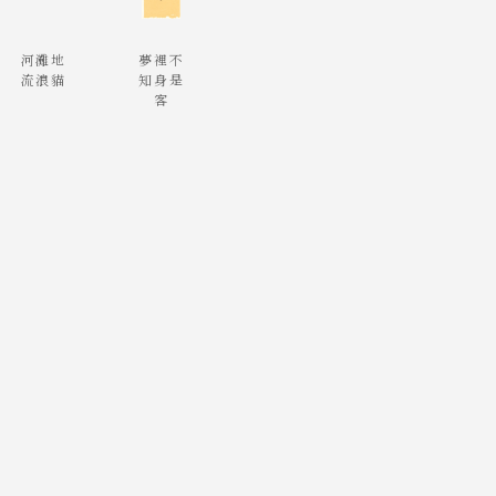
河灘地
夢裡不
流浪貓
知身是
客