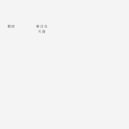
穀雨
春日在
天涯